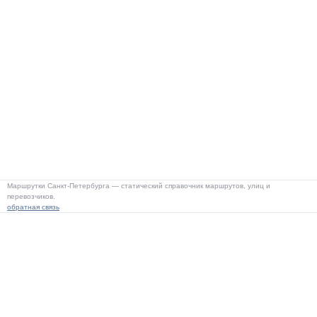
Маршрутки Санкт-Петербурга — статический справочник маршрутов, улиц и
перевозчиков.
обратная связь