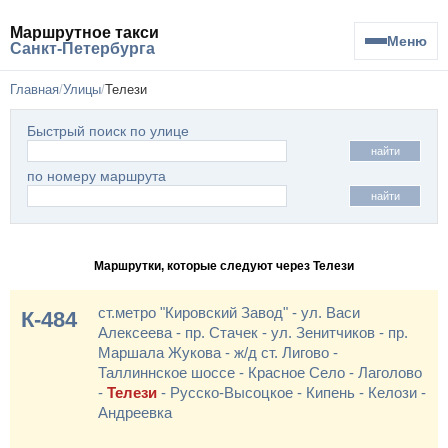
Маршрутное такси
Меню
Санкт-Петербурга
Главная
Улицы
Телези
Быстрый поиск по улице
найти
по номеру маршрута
найти
Маршрутки, которые следуют через Телези
ст.метро "Кировский Завод" - ул. Васи
К-484
Алексеева - пр. Стачек - ул. Зенитчиков - пр.
Маршала Жукова - ж/д ст. Лигово -
Таллиннское шоссе - Красное Село - Лаголово
-
Телези
- Русско-Высоцкое - Кипень - Келози -
Андреевка