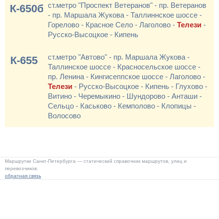
ст.метро "Проспект Ветеранов" - пр. Ветеранов
К-650б
- пр. Маршала Жукова - Таллиннское шоссе -
Горелово - Красное Село - Лаголово -
Телези
-
Русско-Высоцкое - Кипень
ст.метро "Автово" - пр. Маршала Жукова -
К-655
Таллинское шоссе - Красносельское шоссе -
пр. Ленина - Кингисеппское шоссе - Лаголово -
Телези
- Русско-Высоцкое - Кипень - Глухово -
Витино - Черемыкино - Шундорово - Анташи -
Сельцо - Каськово - Кемполово - Клопицы -
Волосово
Маршрутки Санкт-Петербурга — статический справочник маршрутов, улиц и
перевозчиков.
обратная связь