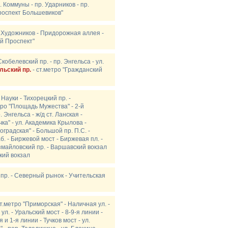
. Коммуны - пр. Ударников - пр.
"Проспект Большевиков"
. Художников - Придорожная аллея -
ий Проспект"
кобелевский пр. - пр. Энгельса - ул.
льский пр.
- ст.метро "Гражданский
 Науки - Тихорецкий пр. -
тро "Площадь Мужества" - 2-й
 Энгельса - ж/д ст. Ланская -
чка" - ул. Академика Крылова -
оградская" - Большой пр. П.С. -
. - Биржевой мост - Биржевая пл. -
змайловский пр. - Варшавский вокзал
ский вокзал
 пр. - Северный рынок - Учительская
т.метро "Приморская" - Наличная ул. -
ул. - Уральский мост - 8-9-я линии -
 и 1-я линии - Тучков мост - ул.