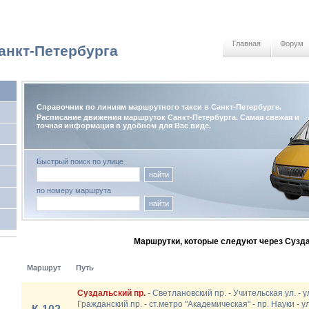
Главная
Форум
анкт-Петербурга
Справочник по линиям маршрутного такси в Санкт-Петербурге.
Расписание движения маршруток Санкт-Петербурга. Самая свежая и
точная информация в удобном для Вас виде.
Быстрый поиск по улице
найти
по номеру маршрута
найти
Маршрутки, которые следуют через Сузда
Маршрут
Путь
Суздальский пр.
- Светлановский пр. - Учительская ул. - у
Гражданский пр. - ст.метро "Академическая" - пр. Науки - у