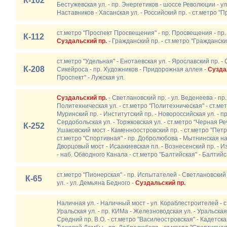
К-102
Бестужевская ул. - пр. Энергетиков - шоссе Революции - ул
Наставников - Хасанская ул. - Российский пр. - ст.метро 
ст.метро "Проспект Просвещения" - пр. Просвещения - пр
К-112
Суздальский пр.
- Гражданский пр. - ст.метро "Гражданск
ст.метро "Удельная" - Енотаевская ул. - Ярославский пр. - С
К-208
Сикейроса - пр. Художников - Придорожная аллея -
Сузда
Проспект" - Лужская ул.
Суздальский пр.
- Светлановский пр. - ул. Веденеева - пр.
Политехническая ул. - ст.метро "Политехническая" - ст.ме
Муринский пр. - Институтский пр. - Новороссийская ул. - пр.
Сердобольская ул. - Торжковская ул. - ст.метро "Черная Ре
К-252
Ушаковский мост - Каменноостровский пр. - ст.метро "Петр
ст.метро "Спортивная" - пр. Добролюбова - Мытнинская наб
Дворцовый мост - Исаакиевская пл. - Вознесенский пр. - И
- наб. Обводного Канала - ст.метро "Балтийская" - Балтий
ст.метро "Пионерская" - пр. Испытателей - Светлановский
К-65
ул. - ул. Демьяна Бедного -
Суздальский пр.
Наличная ул. - Наличный мост - ул. Кораблестроителей - с
Уральская ул. - пр. КИМа - Железноводская ул. - Уральская 
Средний пр. В.О. - ст.метро "Василеостровская" - Кадетская