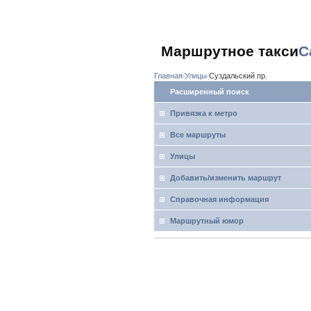
Маршрутное такси
С
Главная
Улицы
Суздальский пр.
Расширенный поиск
Привязка к метро
Все маршруты
Улицы
Добавить/изменить маршрут
Справочная информация
Маршрутный юмор