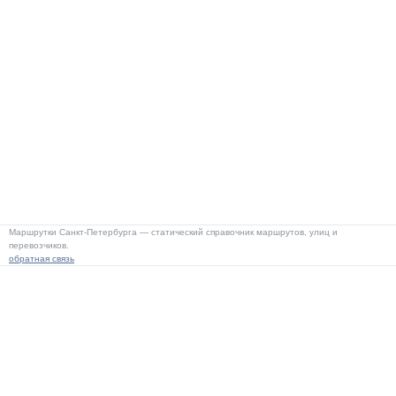
Маршрутки Санкт-Петербурга — статический справочник маршрутов, улиц и
перевозчиков.
обратная связь