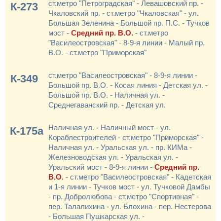
ст.метро "Петроградская" - Левашовский пр. -
К-273
Чкаловский пр. - ст.метро "Чкаловская" - ул.
Большая Зеленина - Большой пр. П.С. - Тучков
мост -
Средний пр. В.О.
- ст.метро
"Василеостровская" - 8-9-я линии - Малый пр.
В.О. - ст.метро "Приморская"
ст.метро "Василеостровская" - 8-9-я линии -
К-349
Большой пр. В.О. - Косая линия - Детская ул. -
Большой пр. В.О. - Наличная ул. -
Среднегаванский пр. - Детская ул.
Наличная ул. - Наличный мост - ул.
К-175а
Кораблестроителей - ст.метро "Приморская" -
Наличная ул. - Уральская ул. - пр. КИМа -
Железноводская ул. - Уральская ул. -
Уральский мост - 8-9-я линии -
Средний пр.
В.О.
- ст.метро "Василеостровская" - Кадетская
и 1-я линии - Тучков мост - ул. Тучковой Дамбы
- пр. Добролюбова - ст.метро "Спортивная" -
пер. Талалихина - ул. Блохина - пер. Нестерова
- Большая Пушкарская ул. -