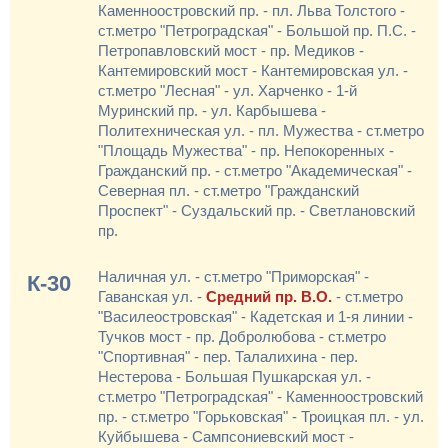
Каменноостровский пр. - пл. Льва Толстого -
ст.метро "Петроградская" - Большой пр. П.С. -
Петропавловский мост - пр. Медиков -
Кантемировский мост - Кантемировская ул. -
ст.метро "Лесная" - ул. Харченко - 1-й
Муринский пр. - ул. Карбышева -
Политехническая ул. - пл. Мужества - ст.метро
"Площадь Мужества" - пр. Непокоренных -
Гражданский пр. - ст.метро "Академическая" -
Северная пл. - ст.метро "Гражданский
Проспект" - Суздальский пр. - Светлановский
пр.
Наличная ул. - ст.метро "Приморская" -
К-30
Гаванская ул. -
Средний пр. В.О.
- ст.метро
"Василеостровская" - Кадетская и 1-я линии -
Тучков мост - пр. Добролюбова - ст.метро
"Спортивная" - пер. Талалихина - пер.
Нестерова - Большая Пушкарская ул. -
ст.метро "Петроградская" - Каменноостровский
пр. - ст.метро "Горьковская" - Троицкая пл. - ул.
Куйбышева - Сампсониевский мост -