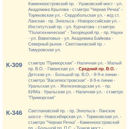
Каменноостровский пр. - Ушаковский мост - ул.
Академика Крылова - ст.метро "Черная Речка" -
Торжковская ул. - Сердобольская ул. - ж/д ст.
Ланская - пр. Энгельса - Новороссийская ул. -
Институтский пр. - ул. Курчатова - ст.метро
"Политехническая" - Тихорецкий пр. - пр. Науки
- ул. Вавиловых - ул. Академика Байкова -
Северный рынок - Светлановский пр. -
Тимуровская ул.
ст.метро "Приморская" - Наличная ул. - Малый
К-309
пр. В.О. - Гаванская ул. -
Средний пр. В.О.
-
Детская ул. - Большой пр. В.О. - 8-9-я линии -
ст.метро "Василеостровская" - 8-9-я линии -
Уральская ул. - Железноводская ул. - пр.
КИМа - Уральская ул. - Наличная ул. - ст.метро
"Приморская"
Светлановский пр. - пр. Энгельса - Ланское
К-346
шоссе - Новосибирская ул. - Торжковская ул. -
ст.метро "Черная Речка" - Каменноостровский
пр. - Большой пр. П.С. - Тучков мост -