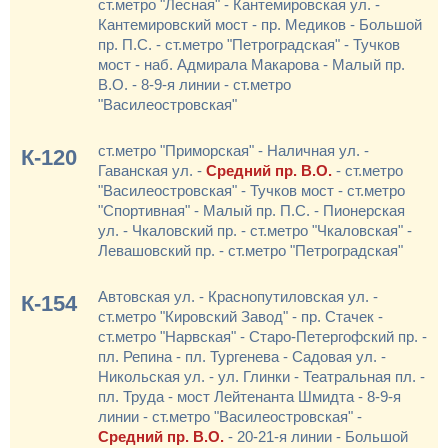
ст.метро "Лесная" - Кантемировская ул. -
Кантемировский мост - пр. Медиков - Большой
пр. П.С. - ст.метро "Петроградская" - Тучков
мост - наб. Адмирала Макарова - Малый пр.
В.О. - 8-9-я линии - ст.метро
"Василеостровская"
ст.метро "Приморская" - Наличная ул. -
К-120
Гаванская ул. -
Средний пр. В.О.
- ст.метро
"Василеостровская" - Тучков мост - ст.метро
"Спортивная" - Малый пр. П.С. - Пионерская
ул. - Чкаловский пр. - ст.метро "Чкаловская" -
Левашовский пр. - ст.метро "Петроградская"
Автовская ул. - Краснопутиловская ул. -
К-154
ст.метро "Кировский Завод" - пр. Стачек -
ст.метро "Нарвская" - Старо-Петергофский пр. -
пл. Репина - пл. Тургенева - Садовая ул. -
Никольская ул. - ул. Глинки - Театральная пл. -
пл. Труда - мост Лейтенанта Шмидта - 8-9-я
линии - ст.метро "Василеостровская" -
Средний пр. В.О.
- 20-21-я линии - Большой