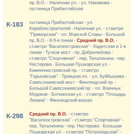
пр. В.О. - Наличная ул. - ул. Нахимова -
гостиница Прибалтийская
гостиница Прибалтийская - ул.
К-183
Кораблестроителей - Наличная ул. - ст.метро
"Приморская" - пл. Морской Славы - Большой
пр. В.О. - 8-9-я линии -
Средний пр. В.О.
-
ст.метро "Василеостровская" - Кадетская и 1-я
линии - Тучков мост - пр. Добролюбова -
ст.метро "Спортивная" - пер. Талалихина - пер.
Нестерова - Большая Пушкарская ул. -
Каменноостровский пр. - ст.метро
"Горьковская" - Троицкая пл. - ул. Куйбышева -
Сампсониевский мост - Финляндский пр. -
Большой Сампсониевский пр. - пл. Военных
Медиков - Боткинская ул. - ст.метро "Площадь
Ленина" - Финляндский вокзал
Средний пр. В.О.
- ст.метро
К-298
"Василеостровская" - ст.метро "Спортивная" -
пер. Талалихина - пер. Нестерова - Большая
Пушкарская ул. - ст.метро "Петроградская" -