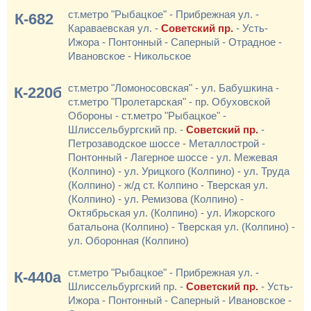
ст.метро "Рыбацкое" - Прибрежная ул. -
К-682
Караваевская ул. -
Советский пр.
- Усть-
Ижора - Понтонный - Саперный - Отрадное -
Ивановское - Никольское
ст.метро "Ломоносовская" - ул. Бабушкина -
К-220б
ст.метро "Пролетарская" - пр. Обуховской
Обороны - ст.метро "Рыбацкое" -
Шлиссельбургский пр. -
Советский пр.
-
Петрозаводское шоссе - Металлострой -
Понтонный - Лагерное шоссе - ул. Межевая
(Колпино) - ул. Урицкого (Колпино) - ул. Труда
(Колпино) - ж/д ст. Колпино - Тверская ул.
(Колпино) - ул. Ремизова (Колпино) -
Октябрьская ул. (Колпино) - ул. Ижорского
батальона (Колпино) - Тверская ул. (Колпино) -
ул. Оборонная (Колпино)
ст.метро "Рыбацкое" - Прибрежная ул. -
К-440а
Шлиссельбургский пр. -
Советский пр.
- Усть-
Ижора - Понтонный - Саперный - Ивановское -