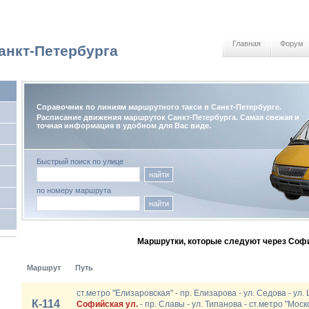
Главная
Форум
анкт-Петербурга
Справочник по линиям маршрутного такси в Санкт-Петербурге.
Расписание движения маршруток Санкт-Петербурга. Самая свежая и
точная информация в удобном для Вас виде.
Быстрый поиск по улице
найти
по номеру маршрута
найти
Маршрутки, которые следуют через Софи
Маршрут
Путь
ст.метро "Елизаровская" - пр. Елизарова - ул. Седова - ул.
К-114
Софийская ул.
- пр. Славы - ул. Типанова - ст.метро "Моск