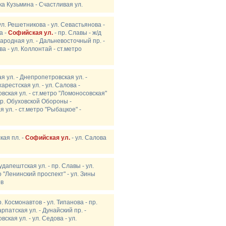
ка Кузьмина - Счастливая ул.
ул. Решетникова - ул. Севастьянова -
а -
Софийская ул.
- пр. Славы - ж/д
Народная ул. - Дальневосточный пр. -
ва - ул. Коллонтай - ст.метро
я ул. - Днепропетровская ул. -
арестская ул. - ул. Салова -
овская ул. - ст.метро "Ломоносовская"
 пр. Обуховской Обороны -
 ул. - ст.метро "Рыбацкое" -
кая пл. -
Софийская ул.
- ул. Салова
удапештская ул. - пр. Славы - ул.
о "Ленинский проспект" - ул. Зины
ов
. Космонавтов - ул. Типанова - пр.
рпатская ул. - Дунайский пр. -
ская ул. - ул. Седова - ул.