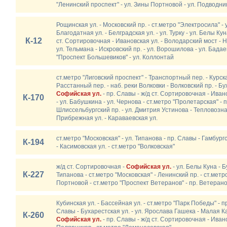
"Ленинский проспект" - ул. Зины Портновой - ул. Подводни
Рощинская ул. - Московский пр. - ст.метро "Электросила" - 
Благодатная ул. - Белградская ул. - ул. Турку - ул. Белы Кун
К-12
ст. Сортировочная - Ивановская ул. - Володарский мост - 
ул. Тельмана - Искровский пр. - ул. Ворошилова - ул. Бадае
"Проспект Большевиков" - ул. Коллонтай
ст.метро "Лиговский проспект" - Транспортный пер. - Курска
Расстанный пер. - наб. реки Волковки - Волковский пр. - Бух
Софийская ул.
- пр. Славы - ж/д ст. Сортировочная - Иван
К-170
- ул. Бабушкина - ул. Чернова - ст.метро "Пролетарская" -
Шлиссельбургский пр. - ул. Дмитрия Устинова - Тепловозная
Прибрежная ул. - Караваевская ул.
ст.метро "Московская" - ул. Типанова - пр. Славы - Гамбургс
К-194
- Касимовская ул. - ст.метро "Волковская"
ж/д ст. Сортировочная -
Софийская ул.
- ул. Белы Куна - Б
К-227
Типанова - ст.метро "Московская" - Ленинский пр. - ст.метр
Портновой - ст.метро "Проспект Ветеранов" - пр. Ветеран
Кубинская ул. - Бассейная ул. - ст.метро "Парк Победы" - пр
Славы - Бухарестская ул. - ул. Ярослава Гашека - Малая Ка
К-260
Софийская ул.
- пр. Славы - ж/д ст. Сортировочная - Иванов