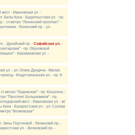
мост - Ивановская ул. -
ул. Белы Куна - Будапештская ул. - пр.
р. - ст.метро "Ленинский проспект" -
антников - Ленинский пр. - ул.
л. - Дунайский пр. -
Софийская ул.
-
олетарская" - пр. Обуховской
бацкое" - Караваевская ул. -
ая ул. - ул. Олеко Дундича - Малая
 проезд - Индустриальная ул. - пр. 9-
 ст.метро "Ладожская" - пр. Косыгина -
етро "Проспект Большевиков" - пр.
олодарский мост - Ивановская ул. - ж/
ы Куна - Бухарестская ул. - ул. Салова
т.метро "Волковская"
. Зины Портновой - Ленинский пр. -
харестская ул. - Волковский пр. -