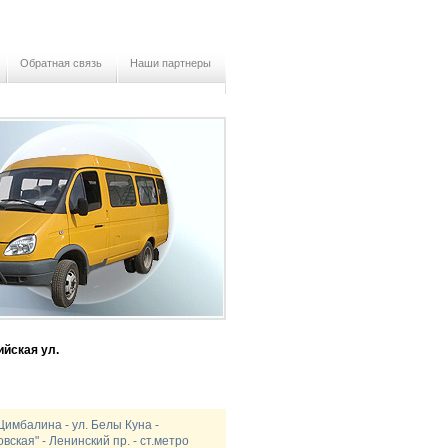
Обратная связь
Наши партнеры
йская ул.
 Цимбалина - ул. Белы Куна -
овская" - Ленинский пр. - ст.метро