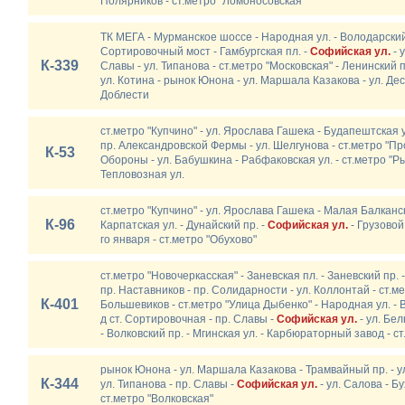
Полярников - ст.метро "Ломоносовская"
ТК МЕГА - Мурманское шоссе - Народная ул. - Володарский 
Сортировочный мост - Гамбургская пл. -
Софийская ул.
- 
К-339
Славы - ул. Типанова - ст.метро "Московская" - Ленинский п
ул. Котина - рынок Юнона - ул. Маршала Казакова - ул. Дес
Доблести
ст.метро "Купчино" - ул. Ярослава Гашека - Будапештская у
пр. Александровской Фермы - ул. Шелгунова - ст.метро "Пр
К-53
Обороны - ул. Бабушкина - Рабфаковская ул. - ст.метро "Ры
Тепловозная ул.
ст.метро "Купчино" - ул. Ярослава Гашека - Малая Балканск
К-96
Карпатская ул. - Дунайский пр. -
Софийская ул.
- Грузовой
го января - ст.метро "Обухово"
ст.метро "Новочеркасская" - Заневская пл. - Заневский пр. -
пр. Наставников - пр. Солидарности - ул. Коллонтай - ст.м
К-401
Большевиков - ст.метро "Улица Дыбенко" - Народная ул. - В
д ст. Сортировочная - пр. Славы -
Софийская ул.
- ул. Бел
- Волковский пр. - Мгинская ул. - Карбюраторный завод - с
рынок Юнона - ул. Маршала Казакова - Трамвайный пр. - ул
К-344
ул. Типанова - пр. Славы -
Софийская ул.
- ул. Салова - Бу
ст.метро "Волковская"