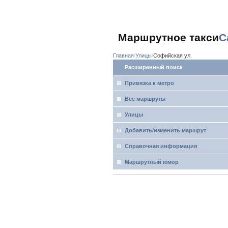
Маршрутное такси
С
Главная
Улицы
Софийская ул.
Расширенный поиск
Привязка к метро
Все маршруты
Улицы
Добавить/изменить маршрут
Справочная информация
Маршрутный юмор