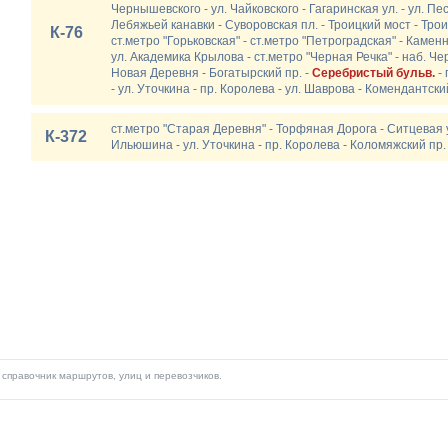
Чернышевского - ул. Чайковского - Гагаринская ул. - ул. Пес
Лебяжьей канавки - Суворовская пл. - Троицкий мост - Трои
К-76
ст.метро "Горьковская" - ст.метро "Петроградская" - Камен
ул. Академика Крылова - ст.метро "Черная Речка" - наб. Чер
Новая Деревня - Богатырский пр. -
Серебристый бульв.
- 
- ул. Уточкина - пр. Королева - ул. Шаврова - Комендантски
ст.метро "Старая Деревня" - Торфяная Дорога - Ситцевая у
К-372
Ильюшина - ул. Уточкина - пр. Королева - Коломяжский пр.
справочник маршрутов, улиц и перевозчиков.