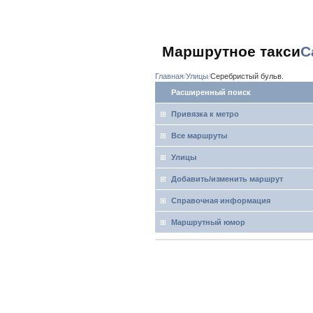
Маршрутное такси
С
Главная
Улицы
Серебристый бульв.
Расширенный поиск
Привязка к метро
Все маршруты
Улицы
Добавить/изменить маршрут
Справочная информация
Маршрутный юмор