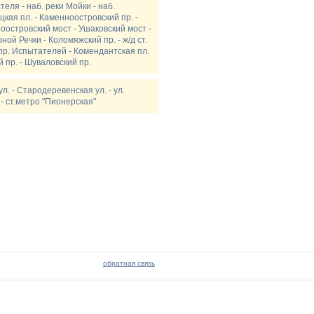
теля - наб. реки Мойки - наб.
цкая пл. - Каменноостровский пр. -
ноостровский мост - Ушаковский мост -
ной Речки - Коломяжский пр. - ж/д ст.
пр. Испытателей - Комендантская пл.
й пр. - Шуваловский пр.
л. - Стародеревенская ул. - ул.
 - ст.метро "Пионерская"
обратная связь