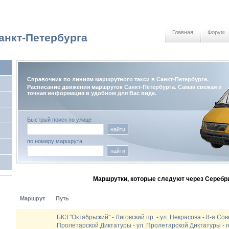
Главная
Форум
анкт-Петербурга
Справочник по линиям маршрутного такси в Санкт-Петербурге.
Расписание движения маршруток Санкт-Петербурга. Самая свежая и
точная информация в удобном для Вас виде.
Быстрый поиск по улице
найти
по номеру маршрута
найти
Маршрутки, которые следуют через Серебр
Маршрут
Путь
БКЗ "Октябрьский" - Лиговский пр. - ул. Некрасова - 8-я Сове
Пролетарской Диктатуры - ул. Пролетарской Диктатуры - п