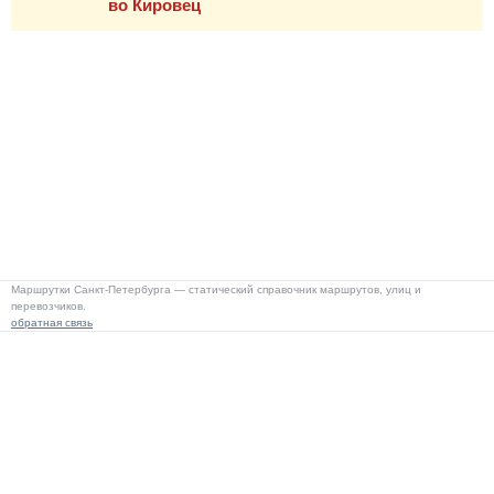
во Кировец
Маршрутки Санкт-Петербурга — статический справочник маршрутов, улиц и
перевозчиков.
обратная связь