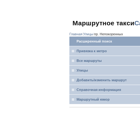
Маршрутное такси
С
Главная
Улицы
пр. Непокоренных
Расширенный поиск
Привязка к метро
Все маршруты
Улицы
Добавить/изменить маршрут
Справочная информация
Маршрутный юмор