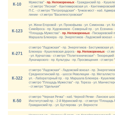
Мужества" -
пр. Непокоренных
- Гражданский пр. - Кушел
К-10
- ст.метро "Лесная" - Кантемировская ул. - Кантемировский
П.С. - ст.метро "Петроградская" - Тучков мост - наб. Адмир
линии - ст.метро "Василеостровская"
ул. Жени Егоровой - ул. Прокофьева - ул. Симонова - ул. Ко
Сикейроса - пр. Художников - Северный пр. - ул. Есенина -
К-123
"Площадь Мужества" -
пр. Непокоренных
- Пискаревский пр
Маршала Блюхера - пр. Энергетиков - Ладожский вокзал - 
ст.метро "Ладожская" - пр. Энергетиков - Бестужевская ул.
Блюхера - Кушелевская дорога -
пр. Непокоренных
- ст.м
К-271
- ул. Курчатова - ст.метро "Политехническая" - Тихорецкий 
Луначарского - пр. Культуры - пр. Просвещения - ст.метр
ст.метро "Ладожская" - Ладожский вокзал - пр. Энергетико
Среднеохтинский пр. - шоссе Революции - пр. Металлистов
К-322
ул. - Лабораторный пр. - пр. Маршала Блюхера - Кушелевс
ст.метро "Площадь Мужества" - пр. Тореза - ул. Манчестерс
- ст.метро "Удельная"
ст.метро "Черная Речка" - наб. Черной Речки - Ланское шос
К-50
Институтский пр. - 2-й Муринский пр. - ст.метро "Площадь
Гражданский пр. - ул. Бутлерова - ул. Верности