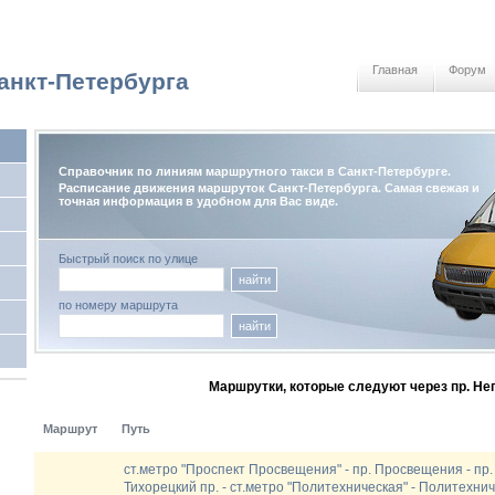
Главная
Форум
анкт-Петербурга
Справочник по линиям маршрутного такси в Санкт-Петербурге.
Расписание движения маршруток Санкт-Петербурга. Самая свежая и
точная информация в удобном для Вас виде.
Быстрый поиск по улице
найти
по номеру маршрута
найти
Маршрутки, которые следуют через пр. Н
Маршрут
Путь
ст.метро "Проспект Просвещения" - пр. Просвещения - пр. 
Тихорецкий пр. - ст.метро "Политехническая" - Политехнич