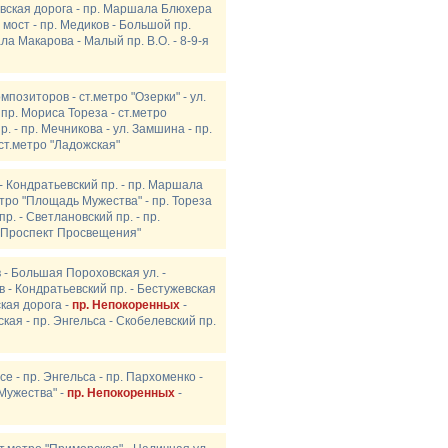
евская дорога - пр. Маршала Блюхера
 мост - пр. Медиков - Большой пр.
ала Макарова - Малый пр. В.О. - 8-9-я
мпозиторов - ст.метро "Озерки" - ул.
 пр. Мориса Тореза - ст.метро
. - пр. Мечникова - ул. Замшина - пр.
ст.метро "Ладожская"
 - Кондратьевский пр. - пр. Маршала
етро "Площадь Мужества" - пр. Тореза
пр. - Светлановский пр. - пр.
о "Проспект Просвещения"
в - Большая Пороховская ул. -
 - Кондратьевский пр. - Бестужевская
кая дорога -
пр. Непокоренных
-
кая - пр. Энгельса - Скобелевский пр.
се - пр. Энгельса - пр. Пархоменко -
 Мужества" -
пр. Непокоренных
-