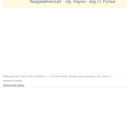
"Академическая" - пр. Науки - ж/д ст. Ручьи
Маршрутки Санкт-Петербурга — статический справочник маршрутов, улиц и
перевозчиков.
обратная связь