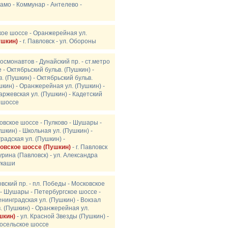
намо - Коммунар - Антелево -
ское шоссе - Оранжерейная ул.
ушкин)
- г. Павловск - ул. Обороны
Космонавтов - Дунайский пр. - ст.метро
 - Октябрьский бульв. (Пушкин) -
. (Пушкин) - Октябрьский бульв.
шкин) - Оранжерейная ул. (Пушкин) -
аржевская ул. (Пушкин) - Кадетский
е шоссе
ковское шоссе - Пулково - Шушары -
шкин) - Школьная ул. (Пушкин) -
градская ул. (Пушкин) -
овское шоссе (Пушкин)
- г. Павловск
чурина (Павловск) - ул. Александра
укаши
вский пр. - пл. Победы - Московское
. - Шушары - Петербургское шоссе -
енинградская ул. (Пушкин) - Вокзал
в. (Пушкин) - Оранжерейная ул.
шкин)
- ул. Красной Звезды (Пушкин) -
носельское шоссе