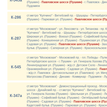
К-545а
(Пушкин) -
Павловское шоссе (Пушкин)
- г. Павловск - Ди
Пудомяги
ст.метро "Купчино" - Витебский пр. - Шушары - Петербург
К-286
(Пушкин) - Парковая ул. (Пушкин) -
Павловское шоссе (П
ст.метро "Московская" - ул. Ленсовета - ул. Типанова - пр. 
"Купчино" - Витебский пр. - Шушары - Петербургское шоссе
Широкая ул. (Пушкин) - Вокзал (Пушкин) - Софийский бульв
К-287
(Пушкин) - Конюшенная ул. (Пушкин) - Пушкинская ул. (Пу
Садовая ул. (Пушкин) -
Павловское шоссе (Пушкин)
- Зах
бульв. (Пушкин) - Саперная ул. (Пушкин) - Красносельско
ст.метро "Московская" - Московский пр. - пл. Победы - Пул
Петербургское шоссе - г. Пушкин - ул. Генерала Хазова (Пу
Ленинградская ул. (Пушкин) - ж/д ст. Детское Село - Ленин
К-545
Оранжерейная ул. (Пушкин) - Садовая ул. (Пушкин) -
Павл
- ж/д ст. Павловск - Детскосельская ул. (Павловск) - ул. Ми
Матросова (Павловск) - Динамо - Коммунар - Пудомяги - Л
ст.метро "Московская" - Демонстрационный проезд - Моско
шоссе - Дунайский пр. - ст.метро "Купчино" - Витебский пр
ул. Генерала Хазова (Пушкин) - Школьная ул. (Пушкин) - Л
К-347а
(Пушкин) - Софийский бульв. (Пушкин) - Октябрьский буль
(Пушкин) - Садовая ул. (Пушкин) -
Павловское шоссе (Пу
Кадетский бульв. (Пушкин) - Парковая ул. (Пушкин) - Крас