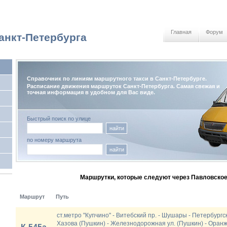
Главная
Форум
анкт-Петербурга
)
Справочник по линиям маршрутного такси в Санкт-Петербурге.
Расписание движения маршруток Санкт-Петербурга. Самая свежая и
точная информация в удобном для Вас виде.
Быстрый поиск по улице
найти
по номеру маршрута
найти
Маршрутки, которые следуют через Павловское
Маршрут
Путь
ст.метро "Купчино" - Витебский пр. - Шушары - Петербургск
Хазова (Пушкин) - Железнодорожная ул. (Пушкин) - Оранж