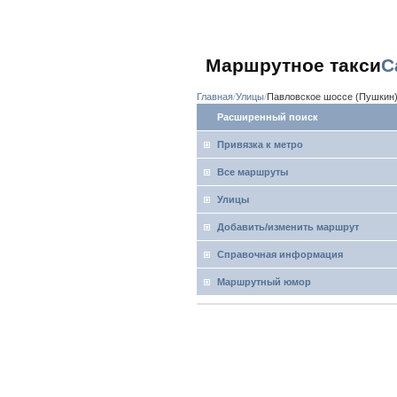
Маршрутное такси
С
Главная
Улицы
Павловское шоссе (Пушкин
Расширенный поиск
Привязка к метро
Все маршруты
Улицы
Добавить/изменить маршрут
Справочная информация
Маршрутный юмор