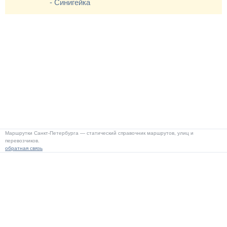
- Синигейка
Маршрутки Санкт-Петербурга — статический справочник маршрутов, улиц и
перевозчиков.
обратная связь