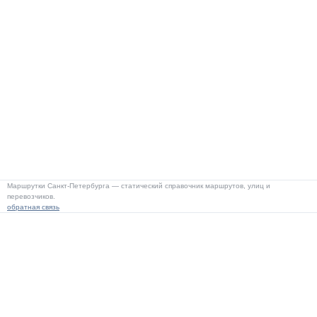
Маршрутки Санкт-Петербурга — статический справочник маршрутов, улиц и
перевозчиков.
обратная связь