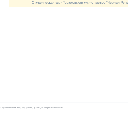
Студенческая ул. - Торжковская ул. - ст.метро "Черная Речк
справочник маршрутов, улиц и перевозчиков.