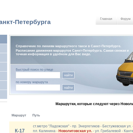
Главная
Форум
анкт-Петербурга
Справочник по линиям маршрутного такси в Санкт-Петербурге.
Расписание движения маршруток Санкт-Петербурга. Самая свежая и
точная информация в удобном для Вас виде.
Быстрый поиск по улице
найти
по номеру маршрута
найти
Маршрутки, которые следуют через Новоли
Маршрут
Путь
ст.метро "Ладожская" - пр. Энергетиков - Бестужевская ул. 
К-17
пл. Калинина -
Новолитовская ул.
- ул. Грибалевой - Канте