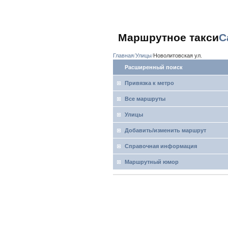
Маршрутное такси
С
Главная
Улицы
Новолитовская ул.
Расширенный поиск
Привязка к метро
Все маршруты
Улицы
Добавить/изменить маршрут
Справочная информация
Маршрутный юмор