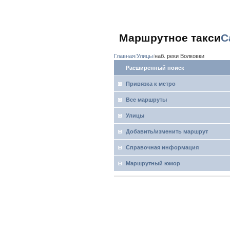
Маршрутное такси
С
Главная
Улицы
наб. реки Волковки
Расширенный поиск
Привязка к метро
Все маршруты
Улицы
Добавить/изменить маршрут
Справочная информация
Маршрутный юмор