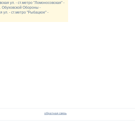
ская ул. - ст.метро "Ломоносовская" -
р. Обуховской Обороны -
 ул. - ст.метро "Рыбацкое" -
обратная связь