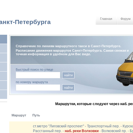
Главная
Форум
анкт-Петербурга
Справочник по линиям маршрутного такси в Санкт-Петербурге.
Расписание движения маршруток Санкт-Петербурга. Самая свежая и
точная информация в удобном для Вас виде.
Быстрый поиск по улице
найти
по номеру маршрута
найти
Маршрутки, которые следуют через наб. ре
Маршрут
Путь
ст.метро "Лиговский проспект" - Транспортный пер. - Курска
Расстанный пер. -
наб. реки Волковки
- Волковский пр. - Б