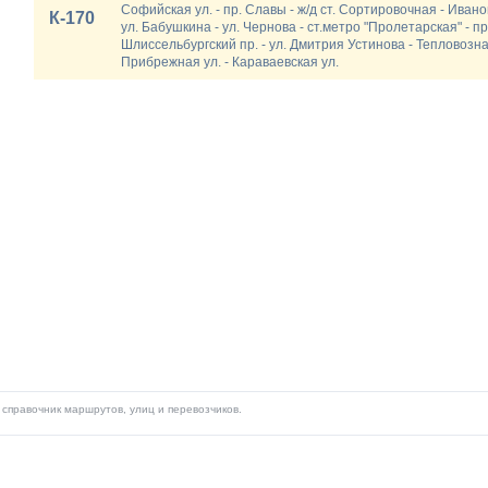
Софийская ул. - пр. Славы - ж/д ст. Сортировочная - Иванов
К-170
ул. Бабушкина - ул. Чернова - ст.метро "Пролетарская" - п
Шлиссельбургский пр. - ул. Дмитрия Устинова - Тепловозная
Прибрежная ул. - Караваевская ул.
справочник маршрутов, улиц и перевозчиков.