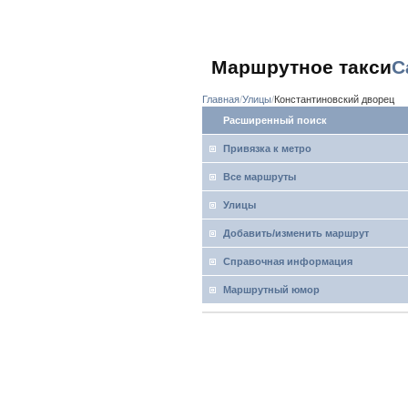
Маршрутное такси
С
Главная
Улицы
Константиновский дворец
Расширенный поиск
Привязка к метро
Все маршруты
Улицы
Добавить/изменить маршрут
Справочная информация
Маршрутный юмор