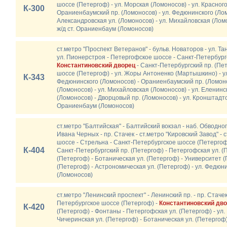
шоссе (Петергоф) - ул. Морская (Ломоносов) - ул. Красног
К-300
Ораниенбаумский пр. (Ломоносов) - ул. Федюнинского (Лом
Александровская ул. (Ломоносов) - ул. Михайловская (Ломо
ж/д ст. Ораниенбаум (Ломоносов)
ст.метро "Проспект Ветеранов" - бульв. Новаторов - ул. Та
ул. Пионерстроя - Петергофское шоссе - Санкт-Петербург
Константиновский дворец
- Санкт-Петербургский пр. (Пе
шоссе (Петергоф) - ул. Жоры Антоненко (Мартышкино) - ул
К-343
Федюнинского (Ломоносов) - Ораниенбаумский пр. (Ломоно
(Ломоносов) - ул. Михайловская (Ломоносов) - ул. Еленинс
(Ломоносов) - Дворцовый пр. (Ломоносов) - ул. Кронштадтск
Ораниенбаум (Ломоносов)
ст.метро "Балтийская" - Балтийский вокзал - наб. Обводног
Ивана Черных - пр. Стачек - ст.метро "Кировский Завод" - 
шоссе - Стрельна - Санкт-Петербургское шоссе (Петергоф
К-404
Санкт-Петербургский пр. (Петергоф) - Петергофская ул. (
(Петергоф) - Ботаническая ул. (Петергоф) - Университет (
(Петергоф) - Астрономическая ул. (Петергоф) - ул. Федюн
(Ломоносов)
ст.метро "Ленинский проспект" - Ленинский пр. - пр. Стаче
Петербургское шоссе (Петергоф) -
Константиновский дв
К-420
(Петергоф) - Фонтаны - Петергофская ул. (Петергоф) - ул.
Чичеринская ул. (Петергоф) - Ботаническая ул. (Петергоф