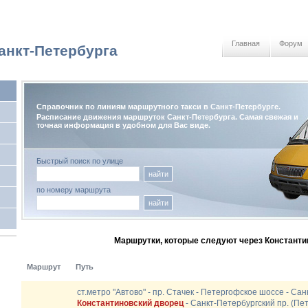
Главная
Форум
анкт-Петербурга
Справочник по линиям маршрутного такси в Санкт-Петербурге.
Расписание движения маршруток Санкт-Петербурга. Самая свежая и
точная информация в удобном для Вас виде.
Быстрый поиск по улице
найти
по номеру маршрута
найти
Маршрутки, которые следуют через Константи
Маршрут
Путь
ст.метро "Автово" - пр. Стачек - Петергофское шоссе - Са
Константиновский дворец
- Санкт-Петербургский пр. (Пе