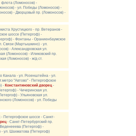
о флота (Ломоносов) -
оносов) - ул. Победы (Ломоносов) -
носов) - Дворцовый пр. (Ломоносов) -
нкиста Хрустицкого - пр. Ветеранов -
ское шоссе (Петергоф) -
тергоф) - Фонтаны - Ораниенбаумское
. Связи (Мартышкино) - ул.
сов) - Александровская ул.
кая (Ломоносов) - Иликовский пр.
ая (Ломоносов) - ж/д ст.
о Канала - ул. Розенштейна - ул.
ст.метро "Автово" - Петергофское
) -
Константиновский дворец
-
Петергоф) - Чичеринская ул.
Петергоф) - Ульяновская ул.
инского (Ломоносов) - ул. Победы
к - Петергофское шоссе - Санкт-
орец
- Санкт-Петербургский пр.
 Веденееева (Петергоф) -
) - ул. Шахматова (Петергоф)