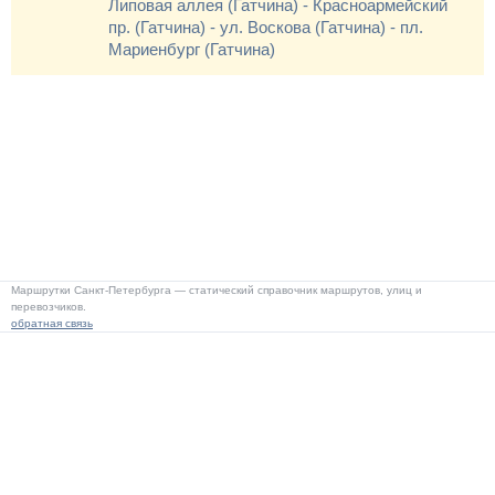
Липовая аллея (Гатчина) - Красноармейский
пр. (Гатчина) - ул. Воскова (Гатчина) - пл.
Мариенбург (Гатчина)
Маршрутки Санкт-Петербурга — статический справочник маршрутов, улиц и
перевозчиков.
обратная связь