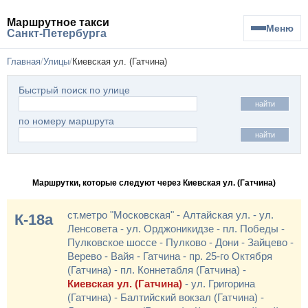
Маршрутное такси
Меню
Санкт-Петербурга
Главная
Улицы
Киевская ул. (Гатчина)
Быстрый поиск по улице
найти
по номеру маршрута
найти
Маршрутки, которые следуют через Киевская ул. (Гатчина)
ст.метро "Московская" - Алтайская ул. - ул.
К-18а
Ленсовета - ул. Орджоникидзе - пл. Победы -
Пулковское шоссе - Пулково - Дони - Зайцево -
Верево - Вайя - Гатчина - пр. 25-го Октября
(Гатчина) - пл. Коннетабля (Гатчина) -
Киевская ул. (Гатчина)
- ул. Григорина
(Гатчина) - Балтийский вокзал (Гатчина) -