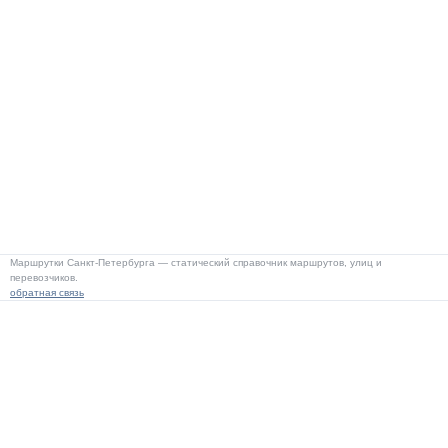
Маршрутки Санкт-Петербурга — статический справочник маршрутов, улиц и
перевозчиков.
обратная связь