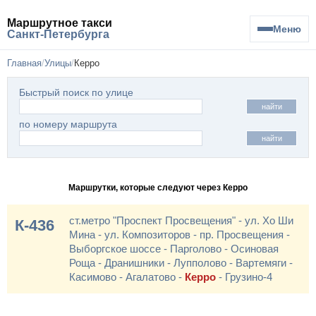
Маршрутное такси
Меню
Санкт-Петербурга
Главная
Улицы
Керро
Быстрый поиск по улице
найти
по номеру маршрута
найти
Маршрутки, которые следуют через Керро
ст.метро "Проспект Просвещения" - ул. Хо Ши
К-436
Мина - ул. Композиторов - пр. Просвещения -
Выборгское шоссе - Парголово - Осиновая
Роща - Дранишники - Лупполово - Вартемяги -
Касимово - Агалатово -
Керро
- Грузино-4