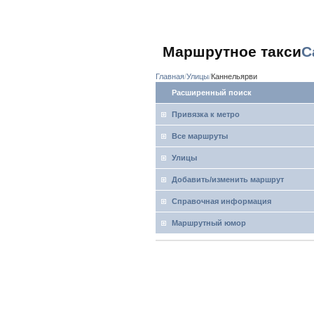
Маршрутное такси
С
Главная
Улицы
Каннельярви
Расширенный поиск
Привязка к метро
Все маршруты
Улицы
Добавить/изменить маршрут
Справочная информация
Маршрутный юмор