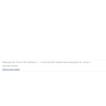
Маршрутки Санкт-Петербурга — статический справочник маршрутов, улиц и
перевозчиков.
обратная связь