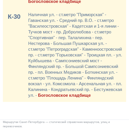
Богословское кладбище
Наличная ул. - ст.метро "Приморская" -
К-30
Гаванская ул. - Средний пр. В.О. - ст.метро
"Василеостровская" - Кадетская и 1-я линии -
Тучков мост - пр. Добролюбова - ст.метро
"Спортивная" - пер. Талалихина - пер.
Нестерова - Большая Пушкарская ул. -
ст.метро "Петроградская" - Каменноостровский
пр. - ст.метро "Горьковская" - Троицкая пл. - ул.
Куйбышева - Сампсониевский мост -
Финляндский пр. - Большой Сампсониевский
пр. - пл. Военных Медиков - Боткинская ул. -
ст.метро "Площадь Ленина" - Финляндский
вокзал - ул. Комсомола - Арсенальная ул. - пл.
Калинина - Кондратьевский пр. - Бестужевская
ул. -
Богословское кладбище
Маршрутки Санкт-Петербурга — статический справочник маршрутов, улиц и
перевозчиков.