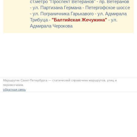
ст.метро "Проспект Ветеранов" - пр. Ветеранов
- ул. Партизана Германа - Петергофское шоссе
- ул. Пограничника Гарькавого - ул. Адмирала
Трибуца -
"Балтийская Жечужина"
- ул.
Адмирала Черокова
Маршрутки Санкт-Петербурга — статический справочник маршрутов, улиц и
перевозчиков.
обратная связь