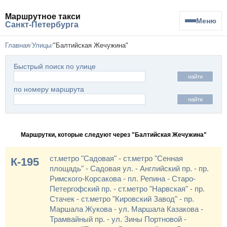
Маршрутное такси
Меню
Санкт-Петербурга
Главная
Улицы
"Балтийская Жечужина"
Быстрый поиск по улице
найти
по номеру маршрута
найти
Маршрутки, которые следуют через "Балтийская Жечужина"
ст.метро "Садовая" - ст.метро "Сенная
К-195
площадь" - Садовая ул. - Английский пр. - пр.
Римского-Корсакова - пл. Репина - Старо-
Петергофский пр. - ст.метро "Нарвская" - пр.
Стачек - ст.метро "Кировский Завод" - пр.
Маршала Жукова - ул. Маршала Казакова -
Трамвайный пр. - ул. Зины Портновой -