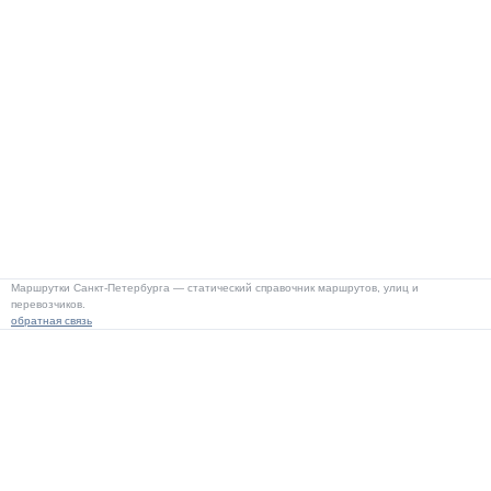
Маршрутки Санкт-Петербурга — статический справочник маршрутов, улиц и
перевозчиков.
обратная связь