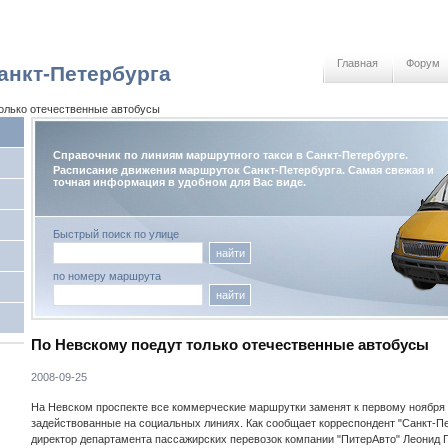
Главная
Форум
анкт-Петербурга
олько отечественные автобусы
Справочник по линиям маршрутного такси в Санкт-Петербурге.
Расписание движения маршруток Санкт-Петербурга. Самая свежая и
точная информация в удобном для Вас виде.
Быстрый поиск по улице
найти
по номеру маршрута
найти
По Невскому поедут только отечественные автобусы
2008-09-25
На Невском проспекте все коммерческие маршрутки заменят к первому ноября
задействованные на социальных линиях. Как сообщает корреспондент "Санкт-Пе
директор департамента пассажирских перевозок компании "ПитерАвто" Леонид 