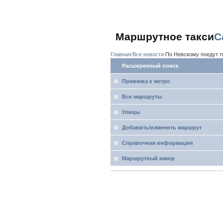
Маршрутное такси
С
Главная
Все новости
По Невскому поедут т
Расширенный поиск
Привязка к метро
Все маршруты
Улицы
Добавить/изменить маршрут
Справочная информация
Маршрутный юмор