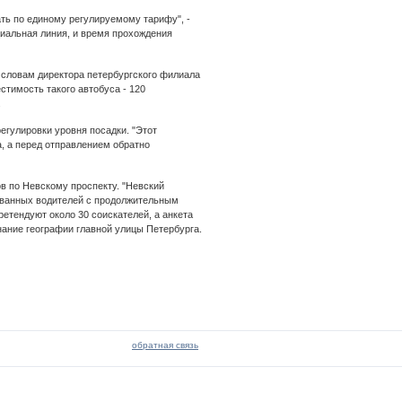
ать по единому регулируемому тарифу", -
циальная линия, и время прохождения
 словам директора петербургского филиала
тимость такого автобуса - 120
.
егулировки уровня посадки. "Этот
а, а перед отправлением обратно
ов по Невскому проспекту. "Невский
ованных водителей с продолжительным
ретендуют около 30 соискателей, а анкета
ание географии главной улицы Петербурга.
обратная связь