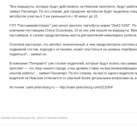
"Все маршруты, которые будут действовать на Невском проспекте, будут работ
заявил Паскипарт. По его словам, для городских автобусов будет выделена спе
автобусом участка в 2 км уменьшится с 40 минут до 10.
ГУП "Пассажиравтотранс" уже начал закупать тавтобусы марки "ЛиАЗ-5292". По
компании-поставщика Олега Осколкова, 10 из них уже вышли на маршруты. Вмес
пассажиров, в салоне предусмотрены места для крепления инвалидных колясок
Осколков рассказал, что автобус низкопольный, в нем предусмотрена система р
подвижной состав, подходя к остановке, может опуститься на уровень поребрик
подняться", - заявил он.
В компании "Питеравто" уже готовят водителей, которые будут возить пассажир
проспект — это лицо нашего города, и мы делаем ставку на высококвалифицир
опытом работы", - заявил Паскипарт. По его словам, на место одного водителя п
водителя на Невском отличается от обычной более детальными вопросами на зн
Источник: saint-petersburg.ru — http://saint-petersburg.ru/m/221054/
справочник маршрутов, улиц и перевозчиков.