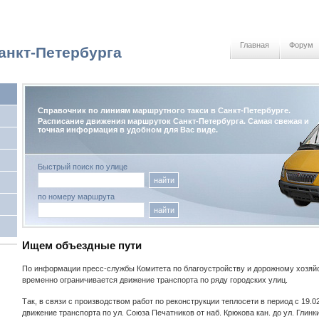
Главная
Форум
анкт-Петербурга
Справочник по линиям маршрутного такси в Санкт-Петербурге.
Расписание движения маршруток Санкт-Петербурга. Самая свежая и
точная информация в удобном для Вас виде.
Быстрый поиск по улице
найти
по номеру маршрута
найти
Ищем объездные пути
По информации пресс-службы Комитета по благоустройству и дорожному хозяй
временно ограничивается движение транспорта по ряду городских улиц.
Так, в связи с производством работ по реконструкции теплосети в период с 19.0
движение транспорта по ул. Союза Печатников от наб. Крюкова кан. до ул. Глинк