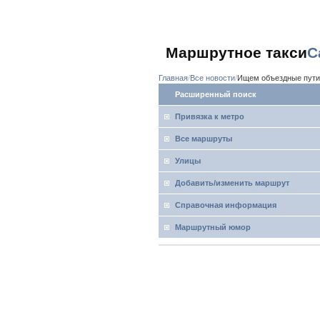
Маршрутное такси
С
Главная
Все новости
Ищем объездные пути
Расширенный поиск
Привязка к метро
Все маршруты
Улицы
Добавить/изменить маршрут
Справочная информация
Маршрутный юмор