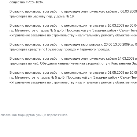
общество «РСУ-103».
В связи с производством работ по прокладке электрического кабеля с 06.03.200
транспорта по Баскову пер. у дома № 19.
В связи с производством работ по реконструкции теплосети с 10.03.2009 по 30.
пр. Металлистов от дома № 5 до Б. Пороховской ул. Заказчик работ - Санкт-Пе
«Управление заказчика по строительству и капитальному ремонту объектов инж
В связи с производством работ по прокладке газопровода с 23.00 13.03.2009 до 
транспорта средств по Грузовому проезду у Гаражного проезда.
В связи с производством работ по прокладке электрического кабеля 14.03.2009 
транспорта по наб. Обводного канала (нечетная сторона), от ул. Константина За
В связи с производством работ по реконструкции теплосети с 01.05.2009 по 10.
пр. Металлистов, от дома № 5 до Б. Пороховской ул. Заказчик работ - Санкт-П
«Управление заказчика по строительству и капитальному ремонту объектов инж
справочник маршрутов, улиц и перевозчиков.