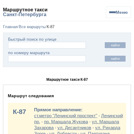
Маршрутное такси
Меню
Санкт-Петербурга
Главная
Все маршруты
К-87
Быстрый поиск по улице
найти
по номеру маршрута
найти
Маршрутное такси К-87
Маршрут следования
Прямое направление:
К-87
ст.метро "Ленинский проспект"
-
Ленинский
пр.
-
пр. Маршала Жукова
-
ул. Маршала
Захарова
-
ул. Десантников
-
ул. Рихарда
Зорге
-
ул. Доблести
-
ул. Партизана