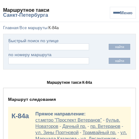
Маршрутное такси
Меню
Санкт-Петербурга
Главная
Все маршруты
К-84а
Быстрый поиск по улице
найти
по номеру маршрута
найти
Маршрутное такси К-84а
Маршрут следования
Прямое направление:
К-84а
ст.метро "Проспект Ветеранов"
-
бульв.
Новаторов
-
Дачный пр.
-
пр. Ветеранов
-
ул. Зины Портновой
-
Трамвайный пр.
-
ул.
Маршала Казакова
-
ул. Десантников
-