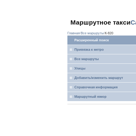
Маршрутное такси
С
Главная
Все маршруты
К-820
Расширенный поиск
Привязка к метро
Все маршруты
Улицы
Добавить/изменить маршрут
Справочная информация
Маршрутный юмор