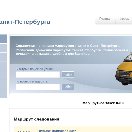
Главная
Форум
анкт-Петербурга
Справочник по линиям маршрутного такси в Санкт-Петербурге.
Расписание движения маршруток Санкт-Петербурга. Самая свежая и
точная информация в удобном для Вас виде.
Быстрый поиск по улице
найти
по номеру маршрута
найти
Маршрутное такси К-820
Маршрут следования
Прямое направление: