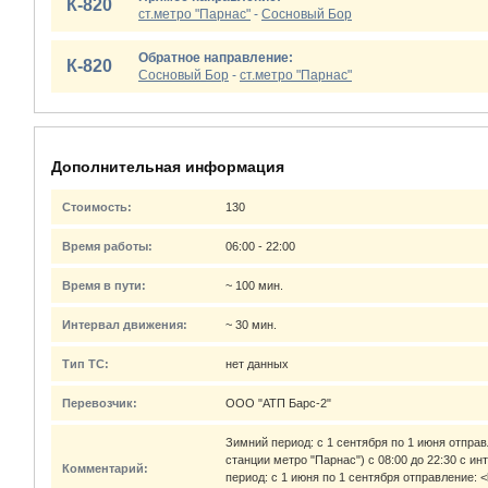
К-820
ст.метро "Парнас"
-
Сосновый Бор
Обратное направление:
К-820
Сосновый Бор
-
ст.метро "Парнас"
Дополнительная информация
Стоимость:
130
Время работы:
06:00 - 22:00
Время в пути:
~ 100 мин.
Интервал движения:
~ 30 мин.
Тип ТС:
нет данных
Перевозчик:
ООО "АТП Барс-2"
Зимний период: с 1 сентября по 1 июня отправл
станции метро "Парнас") c 08:00 до 22:30 с и
Комментарий:
период: с 1 июня по 1 сентября отправление: <