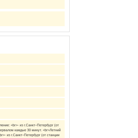
ение: <br>- из г.Санкт–Петербург (от
нтервалом каждые 30 минут. <br>Летний
br>- из г.Санкт–Петербург (от станции