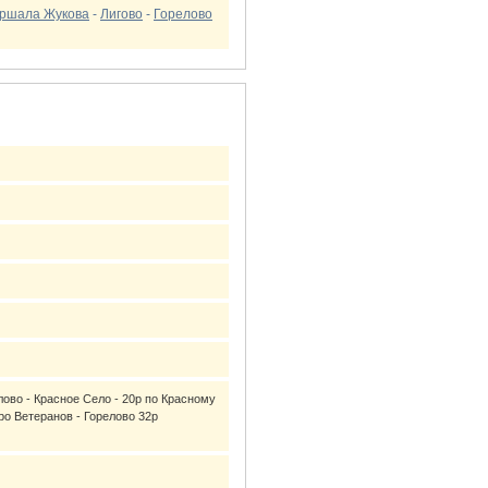
аршала Жукова
-
Лигово
-
Горелово
лово - Красное Село - 20р по Красному
ро Ветеранов - Горелово 32р