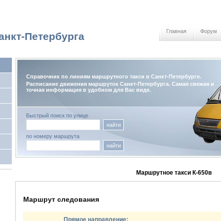
Главная
Форум
анкт-Петербурга
Справочник по линиям маршрутного такси в Санкт-Петербурге.
Расписание движения маршруток Санкт-Петербурга. Самая свежая и
точная информация в удобном для Вас виде.
Быстрый поиск по улице
найти
по номеру маршрута
найти
Маршрутное такси К-650в
Маршрут следования
Прямое направление: