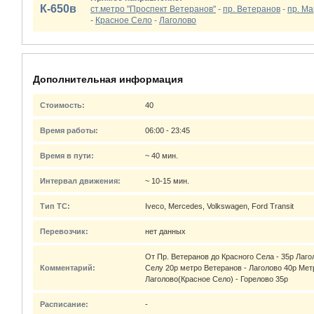
К-650в
ст.метро "Проспект Ветеранов"
-
пр. Ветеранов
-
пр. М
-
Красное Село
-
Лаголово
Дополнительная информация
Стоимость:
40
Время работы:
06:00 - 23:45
Время в пути:
~ 40 мин.
Интервал движения:
~ 10-15 мин.
Тип ТС:
Iveco, Mercedes, Volkswagen, Ford Transit
Перевозчик:
нет данных
От Пр. Ветеранов до Красного Села - 35р Лаго
Комментарий:
Селу 20р метро Ветеранов - Лаголово 40р Мет
Лаголово(Красное Село) - Горелово 35р
Расписание:
-