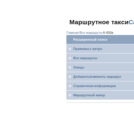
Маршрутное такси
С
Главная
Все маршруты
К-650в
Расширенный поиск
Привязка к метро
Все маршруты
Улицы
Добавить/изменить маршрут
Справочная информация
Маршрутный юмор