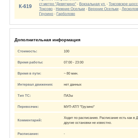
ст.метро "Девяткино"
-
Вокзальная ул.
-
Токсовское шосс
К-619
Токсово
-
Нижние Осельки
-
Верхние Осельки
-
Лесколо
Грузино
-
Гарболово
Дополнительная информация
Стоимость:
100
Время работы:
07:00 - 23:00
Время в пути:
~ 80 мин.
Интервал движения:
нет данных
Тип ТС:
ПАЗы
Перевозчик:
МУП-АТП "Грузино"
Ходит по расписанию. Расписание есть как в Д
Комментарий:
другие остановки не известно.
Расписание:
-