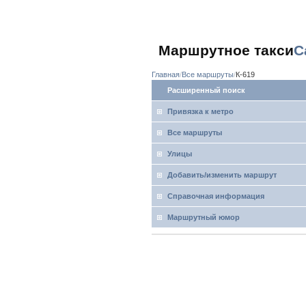
Маршрутное такси
С
Главная
Все маршруты
К-619
Расширенный поиск
Привязка к метро
Все маршруты
Улицы
Добавить/изменить маршрут
Справочная информация
Маршрутный юмор