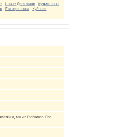
е
-
Новое Девяткино
-
Кузьмолово
-
во
-
Екатериновка
-
Куйвози
-
евяткино, так и в Гарболово. Про