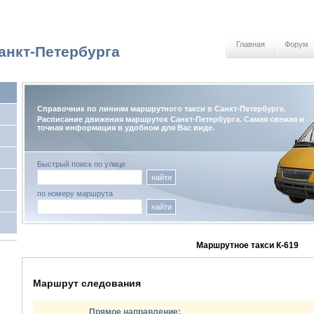
Главная
Форум
анкт-Петербурга
Справочник по линиям маршрутного такси в Санкт-Петербурге.
Расписание движения маршруток Санкт-Петербурга. Самая свежая и
точная информация в удобном для Вас виде.
Быстрый поиск по улице
найти
по номеру маршрута
найти
Маршрутное такси К-619
Маршрут следования
Прямое направление: