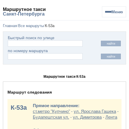
Маршрутное такси
Меню
Санкт-Петербурга
Главная
Все маршруты
К-53а
Быстрый поиск по улице
найти
по номеру маршрута
найти
Маршрутное такси К-53а
Маршрут следования
Прямое направление:
К-53а
ст.метро "Купчино"
-
ул. Ярослава Гашека
-
Будапештская ул.
-
ул. Димитрова
-
Лента