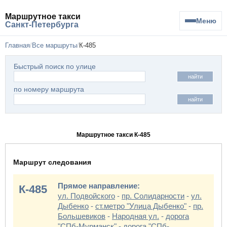
Маршрутное такси
Меню
Санкт-Петербурга
Главная
Все маршруты
К-485
Быстрый поиск по улице
найти
по номеру маршрута
найти
Маршрутное такси К-485
Маршрут следования
Прямое направление:
К-485
ул. Подвойского
-
пр. Солидарности
-
ул.
Дыбенко
-
ст.метро "Улица Дыбенко"
-
пр.
Большевиков
-
Народная ул.
-
дорога
"СПб-Мурманск"
-
дорога "СПб-