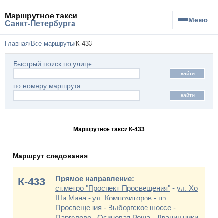
Маршрутное такси
Меню
Санкт-Петербурга
Главная
Все маршруты
К-433
Быстрый поиск по улице
найти
по номеру маршрута
найти
Маршрутное такси К-433
Маршрут следования
Прямое направление:
К-433
ст.метро "Проспект Просвещения"
-
ул. Хо
Ши Мина
-
ул. Композиторов
-
пр.
Просвещения
-
Выборгское шоссе
-
Парголово
-
Осиновая Роща
-
Дранишники