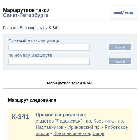
Маршрутное такси
Меню
Санкт-Петербурга
Главная
Все маршруты
К-341
Быстрый поиск по улице
найти
по номеру маршрута
найти
Маршрутное такси К-341
Маршрут следования
Прямое направление:
К-341
ст.метро "Ладожская"
-
пр. Косыгина
-
пр.
Наставников
-
Ириновский пр.
-
Рябовское
шоссе
-
Ковалевское кладбище