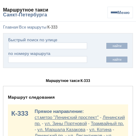
Маршрутное такси
Меню
Санкт-Петербурга
Главная
Все маршруты
К-333
Быстрый поиск по улице
найти
по номеру маршрута
найти
Маршрутное такси К-333
Маршрут следования
Прямое направление:
К-333
ст.метро "Ленинский проспект"
-
Ленинский
пр.
-
ул. Зины Портновой
-
Трамвайный пр.
-
ул. Маршала Казакова
-
ул. Котина
-
Ленинский пр.
-
ул. Десантников
-
ул.