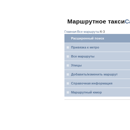
Маршрутное такси
С
Главная
Все маршруты
К-3
Расширенный поиск
Привязка к метро
Все маршруты
Улицы
Добавить/изменить маршрут
Справочная информация
Маршрутный юмор