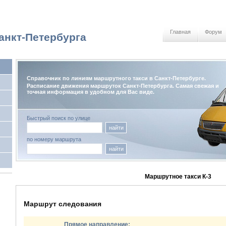
Главная
Форум
анкт-Петербурга
Справочник по линиям маршрутного такси в Санкт-Петербурге.
Расписание движения маршруток Санкт-Петербурга. Самая свежая и
точная информация в удобном для Вас виде.
Быстрый поиск по улице
найти
по номеру маршрута
найти
Маршрутное такси К-3
Маршрут следования
Прямое направление: