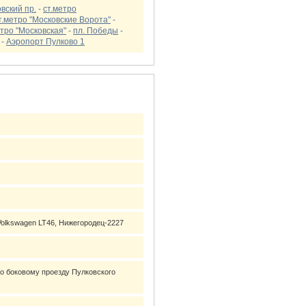
вский пр.
-
ст.метро
т.метро "Московские Ворота"
-
етро "Московская"
-
пл. Победы
-
-
Аэропорт Пулково 1
, Volkswagen LT46, Нижегородец-2227
по боковому проезду Пулковского