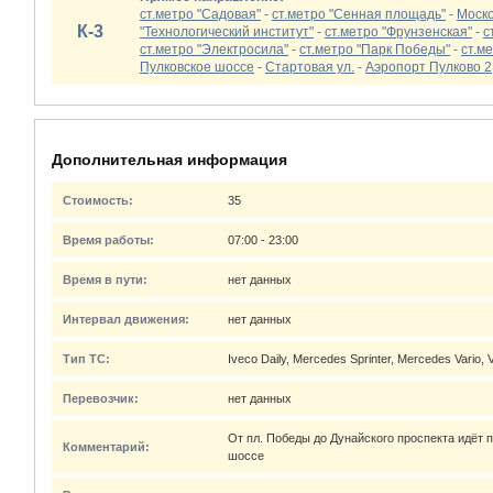
ст.метро "Садовая"
-
ст.метро "Сенная площадь"
-
Моско
К-3
"Технологический институт"
-
ст.метро "Фрунзенская"
-
с
ст.метро "Электросила"
-
ст.метро "Парк Победы"
-
ст.м
Пулковское шоссе
-
Стартовая ул.
-
Аэропорт Пулково 2
Дополнительная информация
Стоимость:
35
Время работы:
07:00 - 23:00
Время в пути:
нет данных
Интервал движения:
нет данных
Тип ТС:
Iveco Daily, Mercedes Sprinter, Mercedes Vario
Перевозчик:
нет данных
От пл. Победы до Дунайского проспекта идёт 
Комментарий:
шоссе