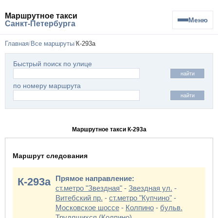
Маршрутное такси
Меню
Санкт-Петербурга
Главная
Все маршруты
К-293а
Быстрый поиск по улице
найти
по номеру маршрута
найти
Маршрутное такси К-293а
Маршрут следования
Прямое направление:
К-293а
ст.метро "Звездная"
-
Звездная ул.
-
Витебский пр.
-
ст.метро "Купчино"
-
Московское шоссе
-
Колпино
-
бульв.
Трудящихся (Колпино)