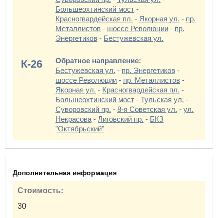
Большеохтинский мост
-
Красногвардейская пл.
-
Якорная ул.
-
пр.
Металлистов
-
шоссе Революции
-
пр.
Энергетиков
-
Бестужевская ул.
Обратное направление:
К-26
Бестужевская ул.
-
пр. Энергетиков
-
шоссе Революции
-
пр. Металлистов
-
Якорная ул.
-
Красногвардейская пл.
-
Большеохтинский мост
-
Тульская ул.
-
Суворовский пр.
-
8-я Советская ул.
-
ул.
Некрасова
-
Лиговский пр.
-
БКЗ
"Октябрьский"
Дополнительная информация
Стоимость:
30