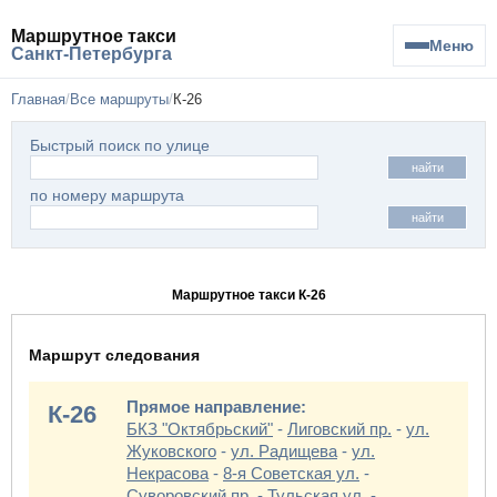
Маршрутное такси
Меню
Санкт-Петербурга
Главная
Все маршруты
К-26
Быстрый поиск по улице
найти
по номеру маршрута
найти
Маршрутное такси К-26
Маршрут следования
Прямое направление:
К-26
БКЗ "Октябрьский"
-
Лиговский пр.
-
ул.
Жуковского
-
ул. Радищева
-
ул.
Некрасова
-
8-я Советская ул.
-
Суворовский пр.
-
Тульская ул.
-