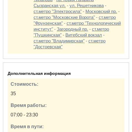
Сызранская ул.
-
ул. Решетникова
-
ст.метро "Электросила"
-
Московский пр.
-
ст.метро "Московские Ворота"
-
ст.метро
"Фрунзенская"
-
ст.метро "Технологический
институт"
-
Загородный пр.
-
ст.метро
"Пушкинская"
-
Витебский вокзал
-
ст.метро "Владимирская"
-
ст.метро
"Достоевская"
Дополнительная информация
Стоимость:
35
Время работы:
07:00 - 23:30
Время в пути: