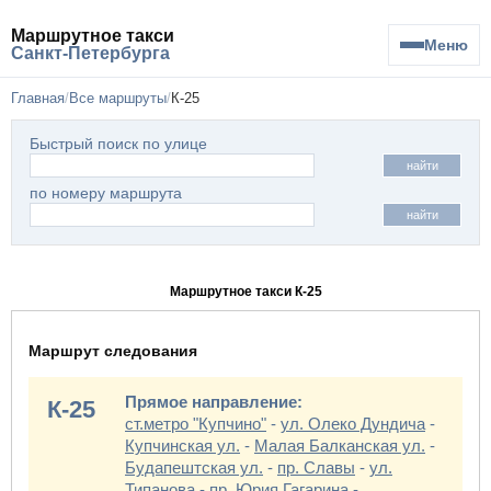
Маршрутное такси
Меню
Санкт-Петербурга
Главная
Все маршруты
К-25
Быстрый поиск по улице
найти
по номеру маршрута
найти
Маршрутное такси К-25
Маршрут следования
Прямое направление:
К-25
ст.метро "Купчино"
-
ул. Олеко Дундича
-
Купчинская ул.
-
Малая Балканская ул.
-
Будапештская ул.
-
пр. Славы
-
ул.
Типанова
-
пр. Юрия Гагарина
-