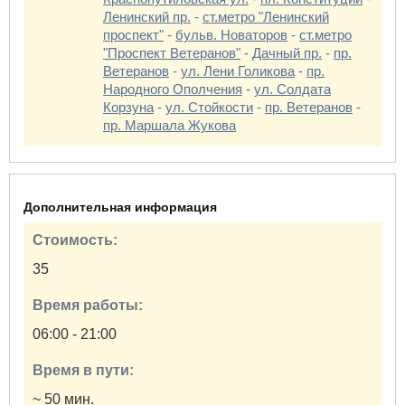
Ленинский пр.
-
ст.метро "Ленинский
проспект"
-
бульв. Новаторов
-
ст.метро
"Проспект Ветеранов"
-
Дачный пр.
-
пр.
Ветеранов
-
ул. Лени Голикова
-
пр.
Народного Ополчения
-
ул. Солдата
Корзуна
-
ул. Стойкости
-
пр. Ветеранов
-
пр. Маршала Жукова
Дополнительная информация
Стоимость:
35
Время работы:
06:00 - 21:00
Время в пути:
~ 50 мин.