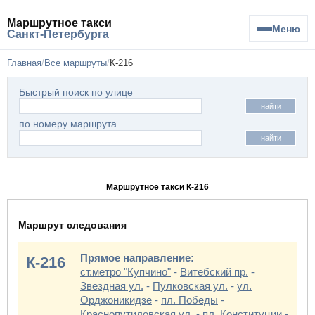
Маршрутное такси
Меню
Санкт-Петербурга
Главная
Все маршруты
К-216
Быстрый поиск по улице
найти
по номеру маршрута
найти
Маршрутное такси К-216
Маршрут следования
Прямое направление:
К-216
ст.метро "Купчино"
-
Витебский пр.
-
Звездная ул.
-
Пулковская ул.
-
ул.
Орджоникидзе
-
пл. Победы
-
Краснопутиловская ул.
-
пл. Конституции
-