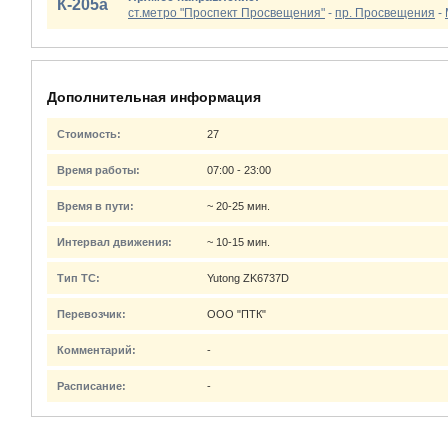
К-205а
ст.метро "Проспект Просвещения"
-
пр. Просвещения
-
Дополнительная информация
Стоимость:
27
Время работы:
07:00 - 23:00
Время в пути:
~ 20-25 мин.
Интервал движения:
~ 10-15 мин.
Тип ТС:
Yutong ZK6737D
Перевозчик:
ООО "ПТК"
Комментарий:
-
Расписание:
-