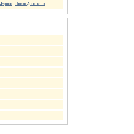
Мурино
-
Новое Девяткино