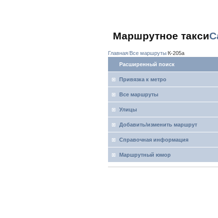
Маршрутное такси
С
Главная
Все маршруты
К-205а
Расширенный поиск
Привязка к метро
Все маршруты
Улицы
Добавить/изменить маршрут
Справочная информация
Маршрутный юмор