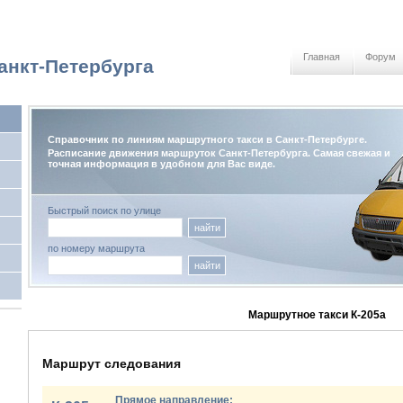
Главная
Форум
анкт-Петербурга
Справочник по линиям маршрутного такси в Санкт-Петербурге.
Расписание движения маршруток Санкт-Петербурга. Самая свежая и
точная информация в удобном для Вас виде.
Быстрый поиск по улице
найти
по номеру маршрута
найти
Маршрутное такси К-205а
Маршрут следования
Прямое направление: