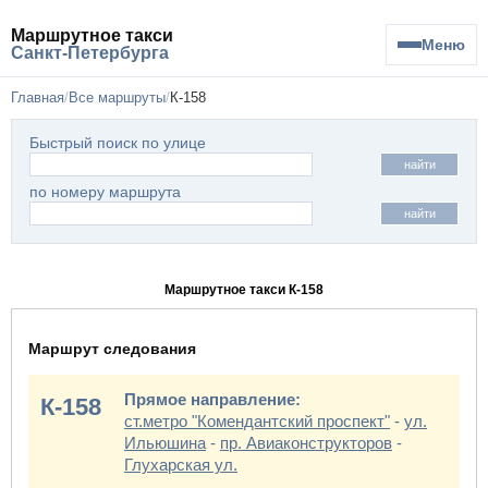
Маршрутное такси
Меню
Санкт-Петербурга
Главная
Все маршруты
К-158
Быстрый поиск по улице
найти
по номеру маршрута
найти
Маршрутное такси К-158
Маршрут следования
Прямое направление:
К-158
ст.метро "Комендантский проспект"
-
ул.
Ильюшина
-
пр. Авиаконструкторов
-
Глухарская ул.