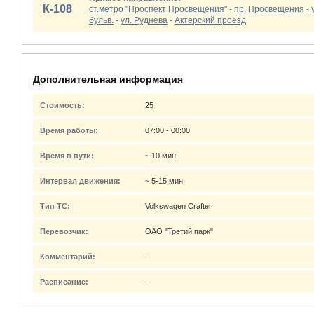
К-108
ст.метро "Проспект Просвещения"
-
пр. Просвещения
-
бульв.
-
ул. Руднева
-
Актерский проезд
Дополнительная информация
Стоимость:
25
Время работы:
07:00 - 00:00
Время в пути:
~ 10 мин.
Интервал движения:
~ 5-15 мин.
Тип ТС:
Volkswagen Crafter
Перевозчик:
ОАО "Третий парк"
Комментарий:
-
Расписание:
-