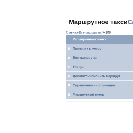
Маршрутное такси
С
Главная
Все маршруты
К-108
Расширенный поиск
Привязка к метро
Все маршруты
Улицы
Добавить/изменить маршрут
Справочная информация
Маршрутный юмор