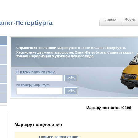
Главная
Форум
анкт-Петербурга
Справочник по линиям маршрутного такси в Санкт-Петербурге.
Расписание движения маршруток Санкт-Петербурга. Самая свежая и
точная информация в удобном для Вас виде.
Быстрый поиск по улице
найти
по номеру маршрута
найти
Маршрутное такси К-108
Маршрут следования
Прямое направление: