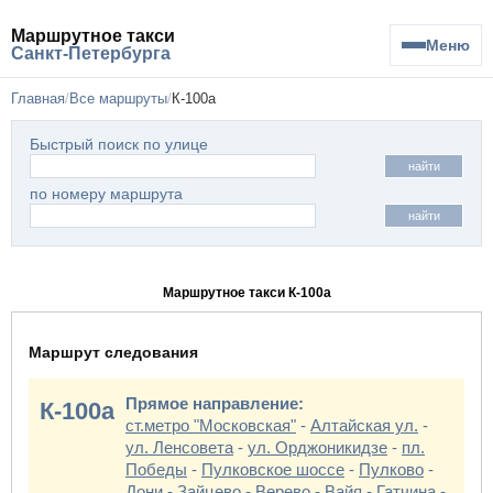
Маршрутное такси
Меню
Санкт-Петербурга
Главная
Все маршруты
К-100а
Быстрый поиск по улице
найти
по номеру маршрута
найти
Маршрутное такси К-100а
Маршрут следования
Прямое направление:
К-100а
ст.метро "Московская"
-
Алтайская ул.
-
ул. Ленсовета
-
ул. Орджоникидзе
-
пл.
Победы
-
Пулковское шоссе
-
Пулково
-
Дони
-
Зайцево
-
Верево
-
Вайя
-
Гатчина
-