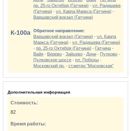
пр. 25-го Октября (Гатчина)
-
ул. Радищева
(Гатчина)
-
ул. Карла Маркса (Гатчина)
-
Варшавский вокзал (Гатчина)
Обратное направление:
К-100а
Варшавский вокзал (Гатчина)
-
ул. Карла
Маркса (Гатчина)
-
ул. Радищева (Гатчина)
-
пр. 25-го Октября (Гатчина)
-
Гатчина
-
Вайя
-
Верево
-
Зайцево
-
Дони
-
Пулково
-
Пулковское шоссе
-
пл. Победы
-
Московский пр.
-
ст.метро "Московская"
Дополнительная информация
Стоимость:
82
Время работы: