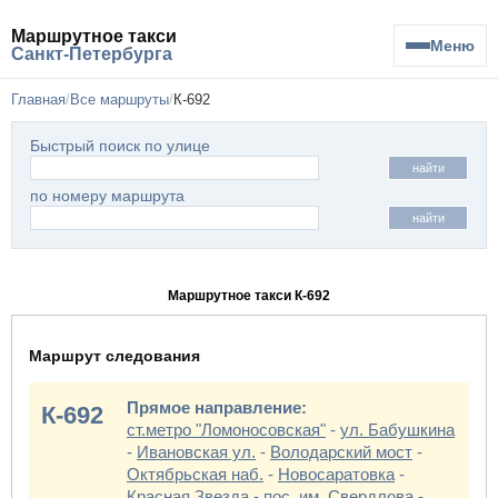
Маршрутное такси
Меню
Санкт-Петербурга
Главная
Все маршруты
К-692
Быстрый поиск по улице
найти
по номеру маршрута
найти
Маршрутное такси К-692
Маршрут следования
Прямое направление:
К-692
ст.метро "Ломоносовская"
-
ул. Бабушкина
-
Ивановская ул.
-
Володарский мост
-
Октябрьская наб.
-
Новосаратовка
-
Красная Звезда
-
пос. им. Свердлова
-