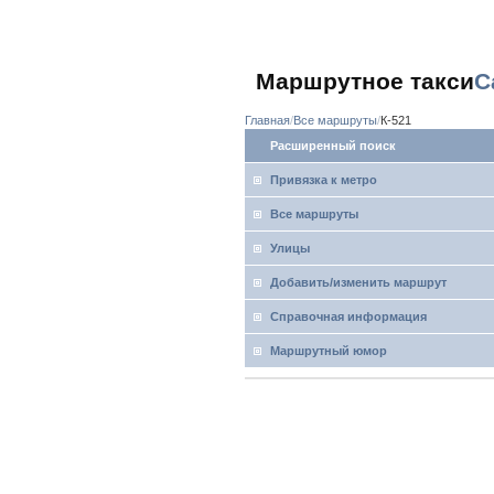
Маршрутное такси
С
Главная
Все маршруты
К-521
Расширенный поиск
Привязка к метро
Все маршруты
Улицы
Добавить/изменить маршрут
Справочная информация
Маршрутный юмор