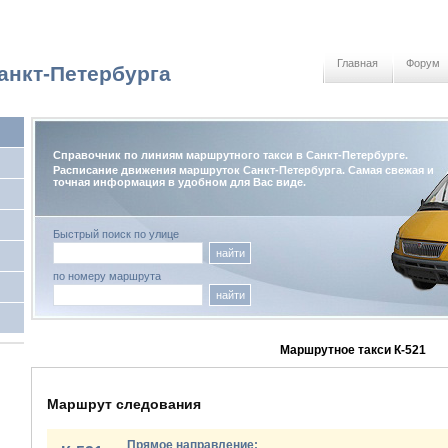
Главная
Форум
анкт-Петербурга
Справочник по линиям маршрутного такси в Санкт-Петербурге.
Расписание движения маршруток Санкт-Петербурга. Самая свежая и
точная информация в удобном для Вас виде.
Быстрый поиск по улице
найти
по номеру маршрута
найти
Маршрутное такси К-521
Маршрут следования
Прямое направление: