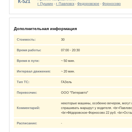
К-521
г. Пушкин
-
г. Павловск
-
Федоровское
-
Форносово
Дополнительная информация
Стоимость:
30
Время работы:
07:00 - 20:30
Время в пути:
~ 50 мин.
Интервал движения:
~ 20 мин.
Тип ТС:
ГАЗель
Перевозчик:
ООО "Питеравто"
некоторые машины, особенно вечером, могут 
Комментарий:
спрашивать маршрут у водителя. <br>Павловс
<br>Фёдоровское-Форносово 22 руб. <br>Остал
Расписание:
-