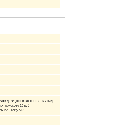
идти до Фёдоровского. Поэтому надо
к-Форносово 28 руб.
ьное - как у 513