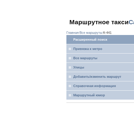
Маршрутное такси
С
Главная
Все маршруты
К-441
Расширенный поиск
Привязка к метро
Все маршруты
Улицы
Добавить/изменить маршрут
Справочная информация
Маршрутный юмор