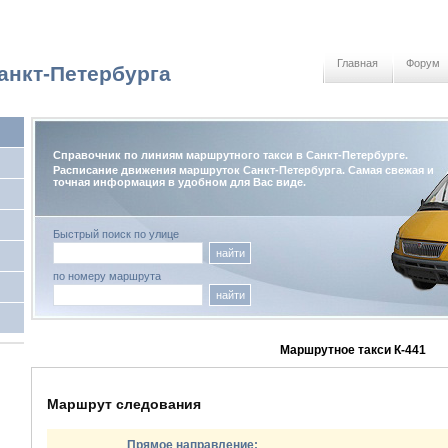
Главная
Форум
анкт-Петербурга
Справочник по линиям маршрутного такси в Санкт-Петербурге.
Расписание движения маршруток Санкт-Петербурга. Самая свежая и
точная информация в удобном для Вас виде.
Быстрый поиск по улице
найти
по номеру маршрута
найти
Маршрутное такси К-441
Маршрут следования
Прямое направление: