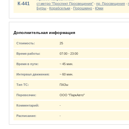
К-441
ст.метро "Проспект Просвещения"
-
пр. Просвещения
-
Бугры
-
Корабсельки
-
Порошкино
-
Юкки
Дополнительная информация
Стоимость:
25
Время работы:
07:00 - 23:00
Время в пути:
~ 45 мин.
Интервал движения:
~ 60 мин.
Тип ТС:
ПАЗы
Перевозчик:
ООО "ПаркАвто"
Комментарий:
-
Расписание:
-