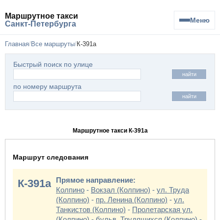
Маршрутное такси
Меню
Санкт-Петербурга
Главная
Все маршруты
К-391а
Быстрый поиск по улице
найти
по номеру маршрута
найти
Маршрутное такси К-391а
Маршрут следования
Прямое направление:
К-391а
Колпино
-
Вокзал (Колпино)
-
ул. Труда
(Колпино)
-
пр. Ленина (Колпино)
-
ул.
Танкистов (Колпино)
-
Пролетарская ул.
(Колпино)
-
бульв. Трудящихся (Колпино)
-