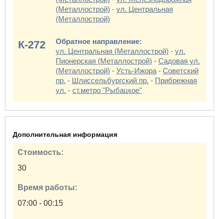
(Металлострой)
-
ул. Центральная
(Металлострой)
Обратное направление:
К-272
ул. Центральная (Металлострой)
-
ул.
Пионерская (Металлострой)
-
Садовая ул.
(Металлострой)
-
Усть-Ижора
-
Советский
пр.
-
Шлиссельбургский пр.
-
Прибрежная
ул.
-
ст.метро "Рыбацкое"
Дополнительная информация
Стоимость:
30
Время работы:
07:00 - 00:15