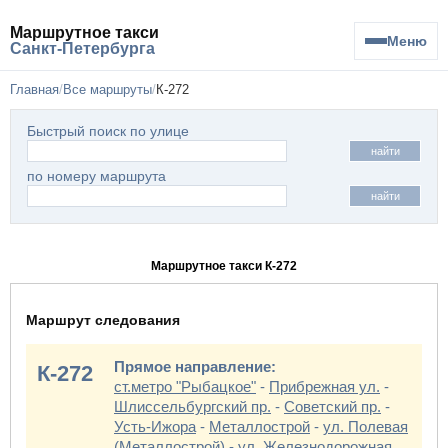
Маршрутное такси
Меню
Санкт-Петербурга
Главная
Все маршруты
К-272
Быстрый поиск по улице
найти
по номеру маршрута
найти
Маршрутное такси К-272
Маршрут следования
Прямое направление:
К-272
ст.метро "Рыбацкое"
-
Прибрежная ул.
-
Шлиссельбургский пр.
-
Советский пр.
-
Усть-Ижора
-
Металлострой
-
ул. Полевая
(Металлострой)
-
ул. Железнодорожная